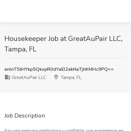
Housekeeper Job at GreatAuPair LLC,
Tampa, FL
enlnTStHYkp5QkxpR0dYaEI2akNaTjhKMHc9PQ==
GreatAuPair LLC
Tampa, FL
Job Description
Soy una persona meticulosa y confiable, con experiencia en